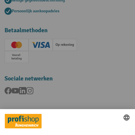
Veilige gegevensbescherming
Persoonlijk aankoopadvies
Betaalmethoden
Creditcard (Master)
Creditcard (Visa)
Op rekening
Vooruitbetaling
Sociale netwerken
Facebook
YouTube
LinkedIn
Instagram
Talen
FR
NL