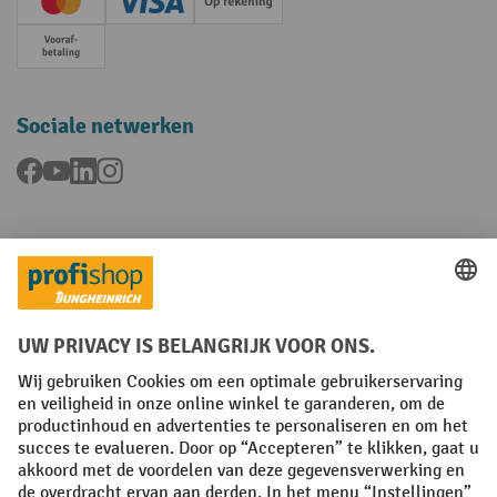
Creditcard (Master)
Creditcard (Visa)
Op rekening
Vooruitbetaling
Sociale netwerken
Facebook
YouTube
LinkedIn
Instagram
Talen
FR
NL
Algemene verkoopvoorwaarden
Copyright
Privacyverklaring
Privacy-instellingen
All prices excl. VAT plus
shipping costs
and possible delivery charges,