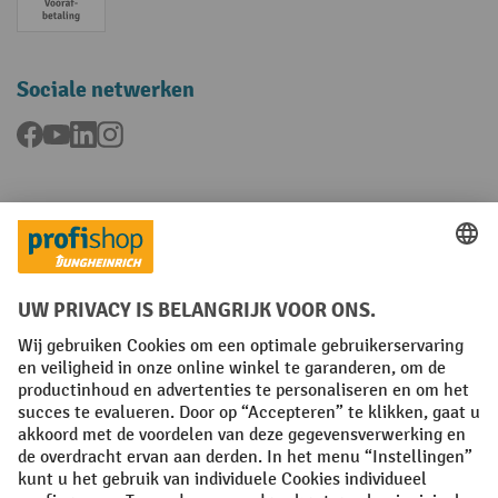
Vooruitbetaling
Sociale netwerken
Facebook
YouTube
LinkedIn
Instagram
Talen
FR
NL
Algemene verkoopvoorwaarden
Copyright
Privacyverklaring
Privacy-instellingen
All prices excl. VAT plus
shipping costs
and possible delivery charges,
if not stated otherwise.