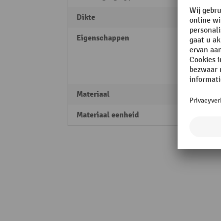
Dikte
1 mm
Eigenschappen
Chemi
Extra 
Oliere
UV-be
Materiaal
Alumi
Materiaal eenheid
Rol