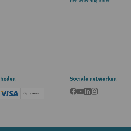
Rekkenconfigurator
thoden
Sociale netwerken
Facebook
YouTube
LinkedIn
Instagram
ard (Master)
Creditcard (Visa)
Op rekening
betaling