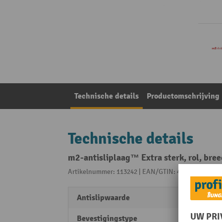
Technische details
Productomschrijving
Technische details
m2-antisliplaag™ Extra sterk, rol, br
Artikelnummer: 113242 | EAN/GTIN: 4250971504908
Antislipwaarde
R13
Bevestigingstype
zelfk