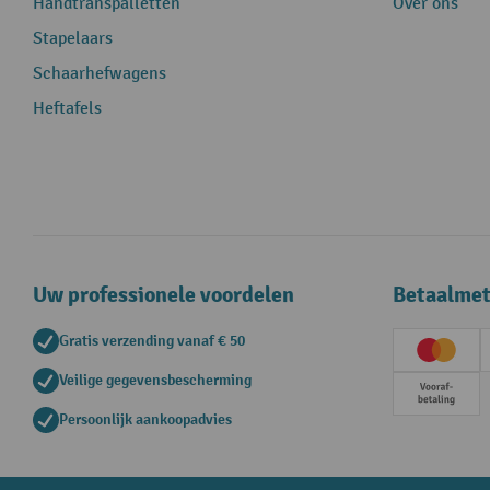
Handtranspalletten
Over ons
Stapelaars
Schaarhefwagens
Heftafels
Uw professionele voordelen
Betaalme
Gratis verzending vanaf € 50
Creditc
Veilige gegevensbescherming
Vooruit
Persoonlijk aankoopadvies