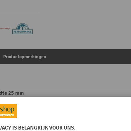
Productopmerkingen
eedte 25 mm
Uit de categorie:
Antislipbedekkingen
Oppervlak
levend
Rolbreedte