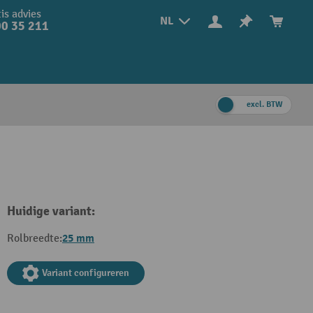
is advies
NL
0 35 211
excl. BTW
Huidige variant:
25 mm
Rolbreedte:
Variant configureren