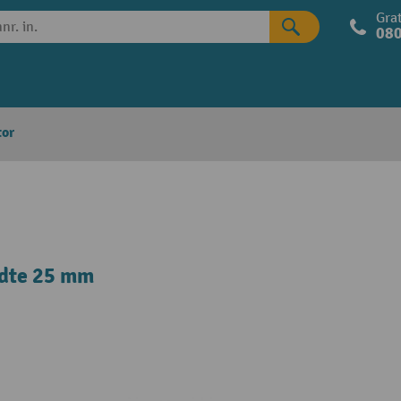
Grat
080
tor
edte 25 mm