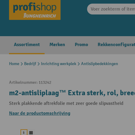
search
Skip to main navigation
Assortiment
Merken
Promo
Rekkenconfigura
Home
Bedrijf
Inrichting werkplek
Antislipbedekkingen
Artikelnummer:
113242
m2-antisliplaag™ Extra sterk, rol, bre
Sterk plakkende aftrekfolie met zeer goede slipvastheid
Naar de productomschrijving