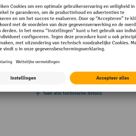
Rollengte
sche bestendigheid
Rubriek
sterk
Temperatuurbestendigheid
sistent
stendig
Toepassingsgebied
nium korrelsop PVC
Toon alle technische details