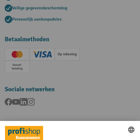
Veilige gegevensbescherming
Persoonlijk aankoopadvies
Betaalmethoden
Creditcard (Master)
Creditcard (Visa)
Op rekening
Vooruitbetaling
Sociale netwerken
Facebook
YouTube
LinkedIn
Instagram
Talen
FR
NL