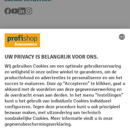
Facebook
YouTube
LinkedIn
Instagram
Talen
FR
NL
Algemene verkoopvoorwaarden
Copyright
Privacyverklaring
Privacy-instellingen
All prices excl. VAT plus
shipping costs
and possible delivery charges,
if not stated otherwise.
¹ De korting is geldig tot en met de vermelde datum. Combinatie met
andere aanbiedingen en lopende acties is niet mogelijk. | ² De korting
wordt éénmalig toegekend bij de eerste inschrijving voor de
nieuwsbrief. De kortingscode is 10 dagen geldig en kan gebruikt