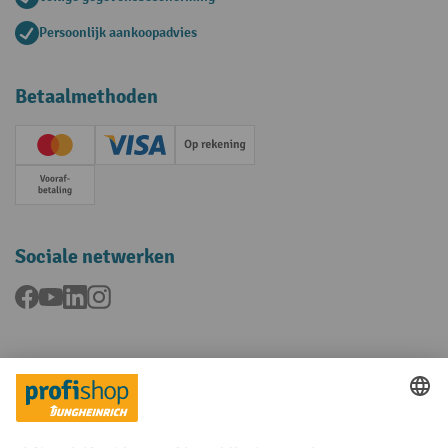
Persoonlijk aankoopadvies
Betaalmethoden
Creditcard (Master)
Creditcard (Visa)
Op rekening
Vooruitbetaling
Sociale netwerken
Facebook
YouTube
LinkedIn
Instagram
Talen
FR
NL