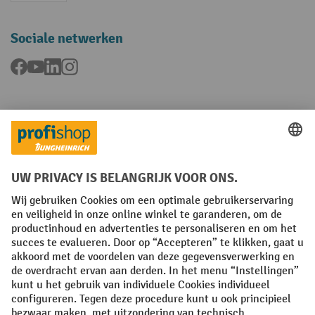
Sociale netwerken
Facebook
YouTube
LinkedIn
Instagram
Talen
FR
NL
Algemene verkoopvoorwaarden
Copyright
Privacyverklaring
Privacy-instellingen
All prices excl. VAT plus
shipping costs
and possible delivery charges,
if not stated otherwise.
¹ De korting is geldig tot en met de vermelde datum. Combinatie met