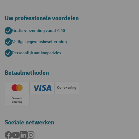
Uw professionele voordelen
Gratis verzending vanaf € 50
Veilige gegevensbescherming
Persoonlijk aankoopadvies
Betaalmethoden
Creditcard (Master)
Creditcard (Visa)
Op rekening
Vooruitbetaling
Sociale netwerken
Facebook
YouTube
LinkedIn
Instagram