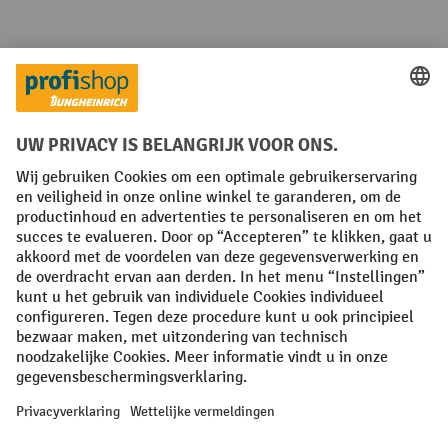
Talen
FR
NL
Algemene verkoopvoorwaarden
Copyright
Privacyverklaring
Privacy-instellingen
All prices excl. VAT plus
shipping costs
and possible delivery charges,
if not stated otherwise.
¹ De korting is geldig tot en met de vermelde datum. Combinatie met
andere aanbiedingen en lopende acties is niet mogelijk. | ² De korting
wordt éénmalig toegekend bij de eerste inschrijving voor de
nieuwsbrief. De kortingscode is 10 dagen geldig en kan gebruikt
worden bij een online aankoop met een minimum netto bestelwaarde
van 250,00 €. De korting varieert per productcategorie en bedraagt