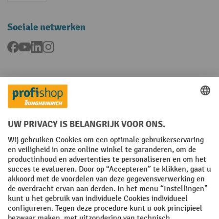
Sociale netwerken
Facebook
YouTube
LinkedIn
Instagram
Talen
FR
NL
Algemene verkoopvoorwaarden
Copyright
Privacyverklaring
Privacy-instellingen
All prices excl. VAT plus
shipping costs
and possible delivery charges,
if not stated otherwise.
¹ De korting is geldig tot en met de vermelde datum. Combinatie met