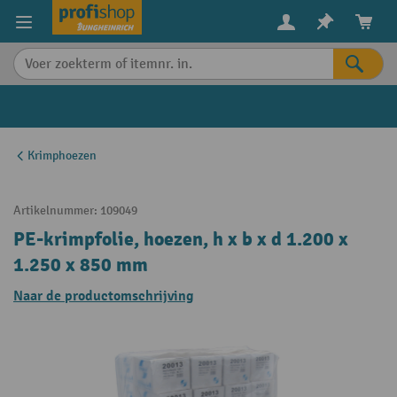
in content
Krimphoezen
Artikelnummer:
109049
PE-krimpfolie, hoezen, h x b x d 1.200 x
1.250 x 850 mm
Naar de productomschrijving