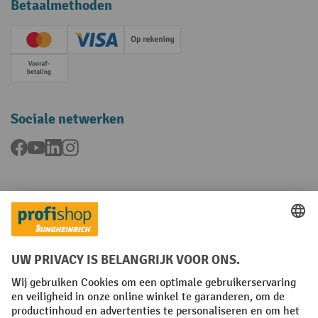
Betaalmethoden
Creditcard (Master)
Creditcard (Visa)
Op rekening
Vooruitbetaling
Sociale netwerken
Facebook
YouTube
LinkedIn
Instagram
Talen
FR
NL
Algemene verkoopvoorwaarden
Copyright