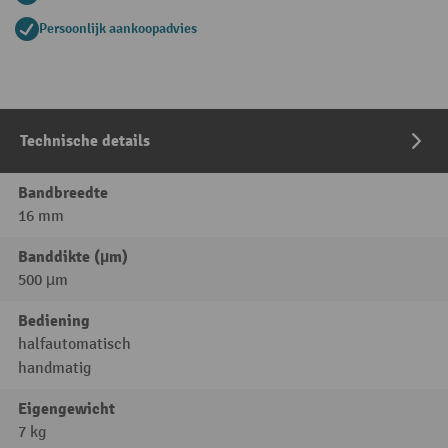
Persoonlijk aankoopadvies
Technische details
Bandbreedte
16 mm
Banddikte (µm)
500 µm
Bediening
halfautomatisch
handmatig
Eigengewicht
7 kg