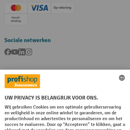
Creditcard (Master)
Creditcard (Visa)
Op rekening
Vooruitbetaling
Sociale netwerken
Facebook
YouTube
LinkedIn
Instagram
Talen
FR
NL
Algemene verkoopvoorwaarden
Copyright
Privacyverklaring
Privacy-instellingen