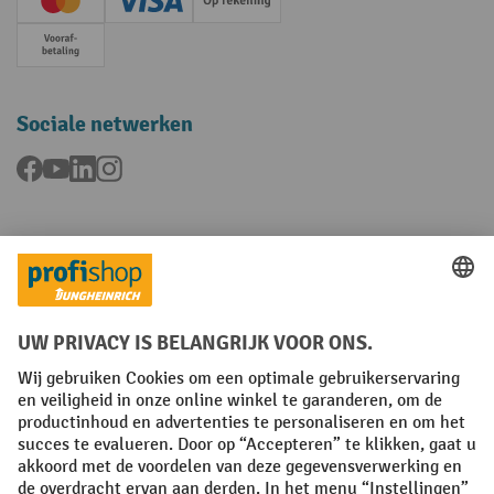
Creditcard (Master)
Creditcard (Visa)
Op rekening
Vooruitbetaling
Sociale netwerken
Facebook
YouTube
LinkedIn
Instagram
Talen
FR
NL
Algemene verkoopvoorwaarden
Copyright
Privacyverklaring
Privacy-instellingen
All prices excl. VAT plus
shipping costs
and possible delivery charges,