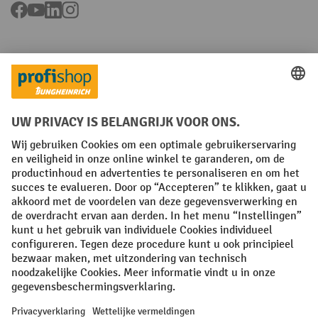
Facebook
YouTube
LinkedIn
Instagram
Talen
FR
NL
Algemene verkoopvoorwaarden
Copyright
Privacyverklaring
Privacy-instellingen
All prices excl. VAT plus
shipping costs
and possible delivery charges,
if not stated otherwise.
¹ De korting is geldig tot en met de vermelde datum. Combinatie met
andere aanbiedingen en lopende acties is niet mogelijk. | ² De korting
wordt éénmalig toegekend bij de eerste inschrijving voor de
nieuwsbrief. De kortingscode is 10 dagen geldig en kan gebruikt
worden bij een online aankoop met een minimum netto bestelwaarde