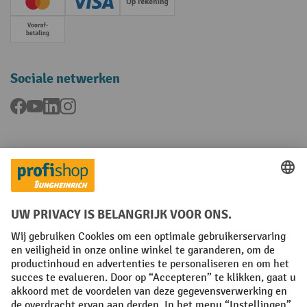
Creditcard (Master)
Creditcard (Visa)
Op rekening
Vooruitbetaling
Sociale netwerken
Facebook
YouTube
LinkedIn
Instagram
Talen
FR
NL
Algemene verkoopvoorwaarden
Copyright
Privacyverklaring
Privacy-instellingen
All prices excl. VAT plus
shipping costs
and possible delivery charges,