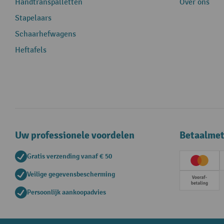
Handtranspalletten
Over ons
Stapelaars
Schaarhefwagens
Heftafels
Uw professionele voordelen
Betaalme
Gratis verzending vanaf € 50
Creditc
Veilige gegevensbescherming
Vooruit
Persoonlijk aankoopadvies