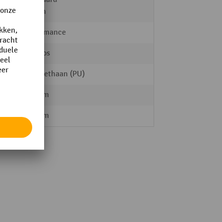
Wielen
Performance
traploos
Polyurethaan (PU)
360 mm
220 mm