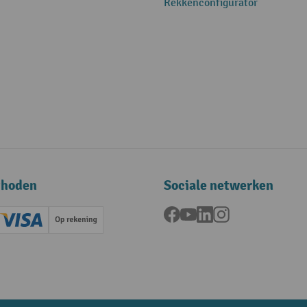
Rekkenconfigurator
thoden
Sociale netwerken
Facebook
YouTube
LinkedIn
Instagram
ard (Master)
Creditcard (Visa)
Op rekening
betaling