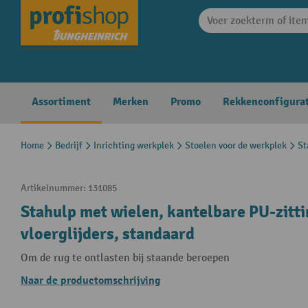
search
Skip to main navigation
Assortiment
Merken
Promo
Rekkenconfigura
Home
Bedrijf
Inrichting werkplek
Stoelen voor de werkplek
St
Artikelnummer:
131085
Stahulp met wielen, kantelbare PU-zitt
vloerglijders, standaard
Om de rug te ontlasten bij staande beroepen
Naar de productomschrijving