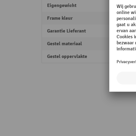
Eigengewicht
10 kg
Frame kleur
zwart
Garantie Lieferant
2
Gestel materiaal
Staal
Gestel oppervlakte
poede