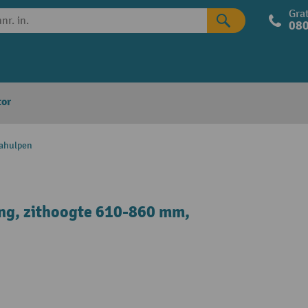
Grat
080
tor
ahulpen
ing, zithoogte 610-860 mm,