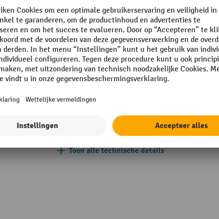
Rubriek
Zithoogteverrek
Zitting/rugleuning materiaal
rcoating
Zitting breedte
Zitting diepte
Toon alle technische details