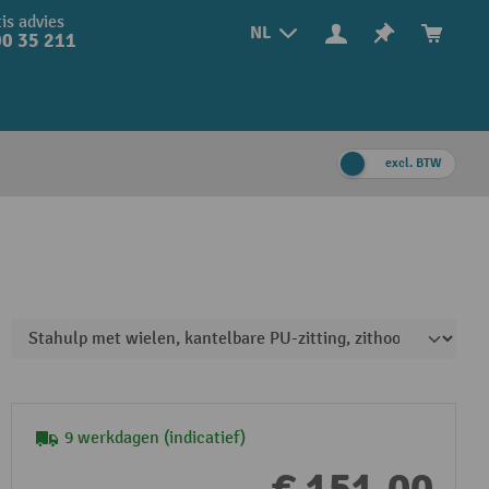
is advies
NL
0 35 211
excl. BTW
9 werkdagen (indicatief)