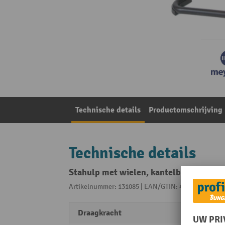
Technische details
Productomschrijving
Technische details
Stahulp met wielen, kantelbare PU-zitt
Artikelnummer: 131085 | EAN/GTIN: 4260046928485
Draagkracht
120 k