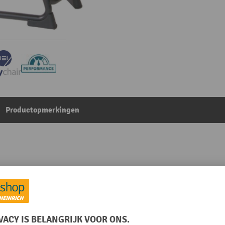
Productopmerkingen
ing, zithoogte 610-860 mm, vloerglijders, standaard
Uit de categorie:
Stahulpen
g
Onderbouw