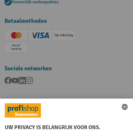
Persoonlijk aankoopadvies
Betaalmethoden
Creditcard (Master)
Creditcard (Visa)
Op rekening
Vooruitbetaling
Sociale netwerken
Facebook
YouTube
LinkedIn
Instagram
Talen
FR
NL