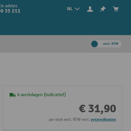
is advies
NL
0 35 211
excl. BTW
6 werkdagen (indicatief)
€ 31,90
per stuk excl. BTW excl.
verzendkosten