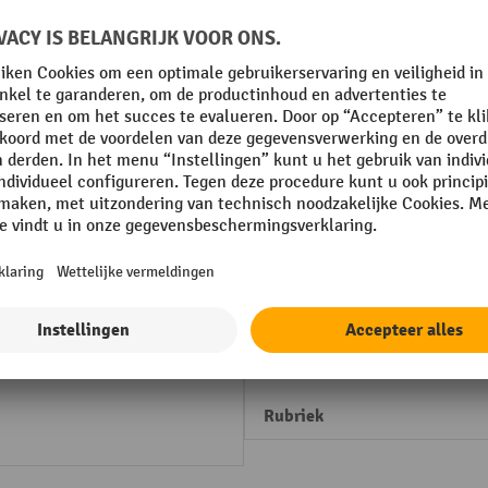
 trapeziumvormig, om op te steken, hxb 36 x 40 mm, le
Uit de categorie:
Stootranden
m
Merk
m
Plaats van vervaardiging
Profiel
m
Profiel breedte
Profiel hoogte
Rubriek