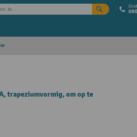
Grat
080
tor
, trapeziumvormig, om op te