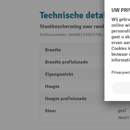
Technische details
Stootbescherming voor randen MORAVIA,
Artikelnummer: 101689 | EAN/GTIN: 4055381138749
Breedte
40 m
Breedte profielsnede
20 m
Eigengewicht
0,5 kg
Hoogte
36 m
Hoogte profielsnede
8 mm
Kleur
geel
zwart