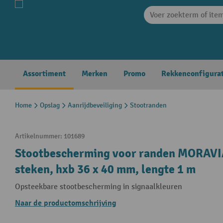
search
Skip to main navigation
Assortiment
Merken
Promo
Rekkenconfigura
Home
Opslag
Aanrijdbeveiliging
Stootranden
Artikelnummer:
101689
Stootbescherming voor randen MORAVIA
steken, hxb 36 x 40 mm, lengte 1 m
Opsteekbare stootbescherming in signaalkleuren
Naar de productomschrijving