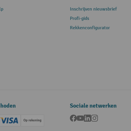
lp
Inschrijven nieuwsbrief
Profi-gids
Rekkenconfigurator
thoden
Sociale netwerken
Facebook
YouTube
LinkedIn
Instagram
ard (Master)
Creditcard (Visa)
Op rekening