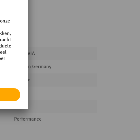
ngte 1 m
MORAVIA
Made in Germany
Trapeze
40 mm
40 mm
Performance