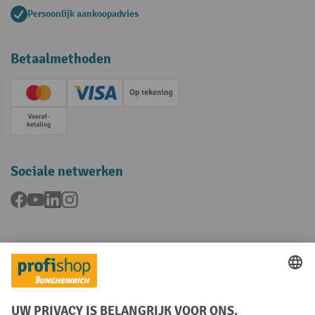
Persoonlijk aankoopadvies
Betaalmethoden
Creditcard (Master)
Creditcard (Visa)
Op rekening
Vooruitbetaling
Sociale netwerken
Facebook
YouTube
LinkedIn
Instagram
Talen
FR
NL