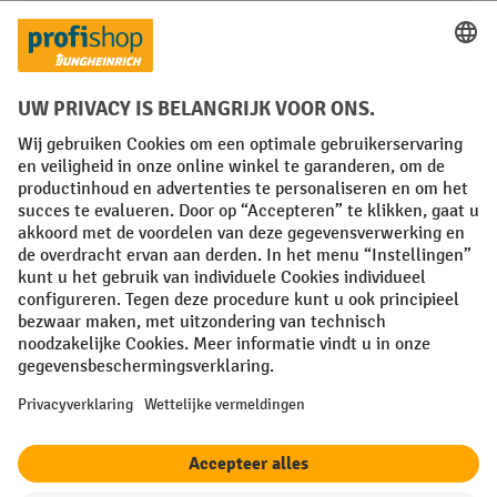
Talen
FR
NL
Algemene verkoopvoorwaarden
Copyright
Privacyverklaring
Privacy-instellingen
All prices excl. VAT plus
shipping costs
and possible delivery charges,
if not stated otherwise.
¹ De korting is geldig tot en met de vermelde datum. Combinatie met
andere aanbiedingen en lopende acties is niet mogelijk. | ² De korting
wordt éénmalig toegekend bij de eerste inschrijving voor de
nieuwsbrief. De kortingscode is 10 dagen geldig en kan gebruikt
worden bij een online aankoop met een minimum netto bestelwaarde
van 250,00 €. De korting varieert per productcategorie en bedraagt
maximaal 10 %. Elektrische transpalletten, elektrische stapelaars,
elektrische heftrucks en gereedschap zijn uitgesloten van deze actie.
Combinatie met andere aanbiedingen en lopende acties is niet