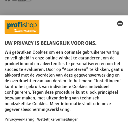
Talen
FR
NL
Algemene verkoopvoorwaarden
Copyright
Privacyverklaring
Privacy-instellingen
All prices excl. VAT plus
shipping costs
and possible delivery charges,
if not stated otherwise.
¹ De korting is geldig tot en met de vermelde datum. Combinatie met
andere aanbiedingen en lopende acties is niet mogelijk. | ² De korting
wordt éénmalig toegekend bij de eerste inschrijving voor de
nieuwsbrief. De kortingscode is 10 dagen geldig en kan gebruikt
worden bij een online aankoop met een minimum netto bestelwaarde
van 250,00 €. De korting varieert per productcategorie en bedraagt