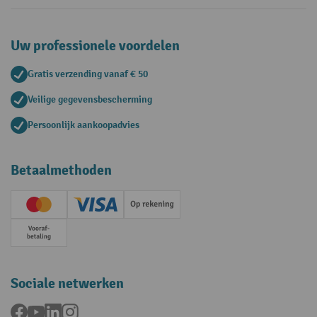
Uw professionele voordelen
Gratis verzending vanaf € 50
Veilige gegevensbescherming
Persoonlijk aankoopadvies
Betaalmethoden
Creditcard (Master)
Creditcard (Visa)
Op rekening
Vooruitbetaling
Sociale netwerken
Facebook
YouTube
LinkedIn
Instagram