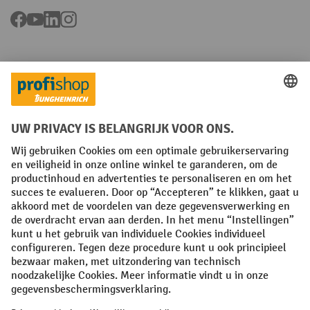
Facebook
YouTube
LinkedIn
Instagram
Talen
FR
NL
Algemene verkoopvoorwaarden
Copyright
Privacyverklaring
Privacy-instellingen
All prices excl. VAT plus
shipping costs
and possible delivery charges,
if not stated otherwise.
¹ De korting is geldig tot en met de vermelde datum. Combinatie met
andere aanbiedingen en lopende acties is niet mogelijk. | ² De korting
wordt éénmalig toegekend bij de eerste inschrijving voor de
nieuwsbrief. De kortingscode is 10 dagen geldig en kan gebruikt