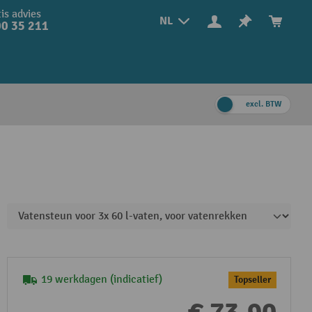
is advies
NL
0 35 211
excl. BTW
19 werkdagen (indicatief)
Topseller