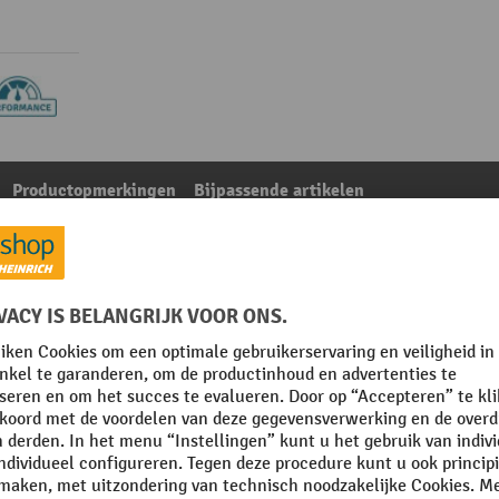
Productopmerkingen
Bijpassende artikelen
tenrekken
Uit de categorie:
Accessoires voor rekken voor vaten
Oppervlak
l
Rubriek