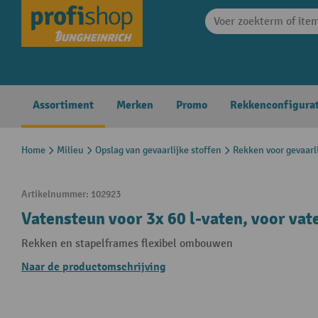
search
Skip to main navigation
Assortiment
Merken
Promo
Rekkenconfigura
Home
Milieu
Opslag van gevaarlijke stoffen
Rekken voor gevaarli
Artikelnummer:
102923
Vatensteun voor 3x 60 l-vaten, voor va
Rekken en stapelframes flexibel ombouwen
Naar de productomschrijving