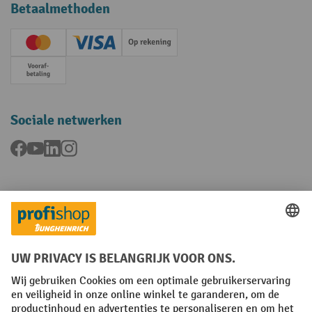
Betaalmethoden
Creditcard (Master)
Creditcard (Visa)
Op rekening
Vooruitbetaling
Sociale netwerken
Facebook
YouTube
LinkedIn
Instagram
Talen
FR
NL
Algemene verkoopvoorwaarden
Copyright