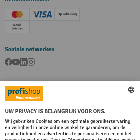
Creditcard (Master)
Creditcard (Visa)
Op rekening
Vooruitbetaling
Sociale netwerken
Facebook
YouTube
LinkedIn
Instagram
Talen
FR
NL
Algemene verkoopvoorwaarden
Copyright
Privacyverklaring
Privacy-instellingen