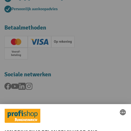
Persoonlijk aankoopadvies
Betaalmethoden
Creditcard (Master)
Creditcard (Visa)
Op rekening
Vooruitbetaling
Sociale netwerken
Facebook
YouTube
LinkedIn
Instagram
Talen
FR
NL