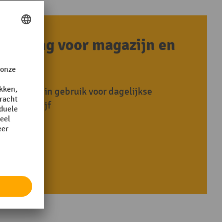
oplossing voor magazijn en
envoudig in gebruik voor dagelijkse
in uw bedrijf
etten