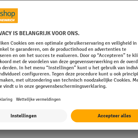
Veelzijdige 
logistiek
Robuust gebouwd en e
palletverplaatsingen 
Naar de handtranspall