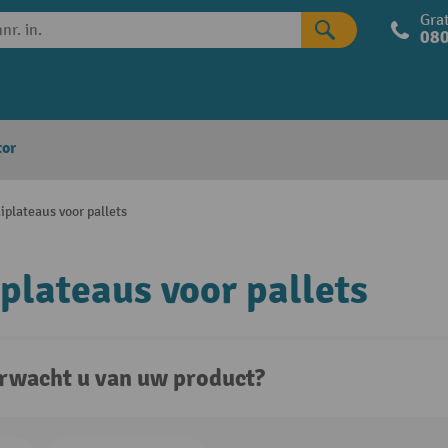
Grat
080
tor
iplateaus voor pallets
plateaus voor pallets
rwacht u van uw product?