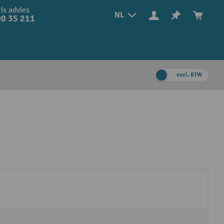
is advies
NL
0 35 211
excl. BTW