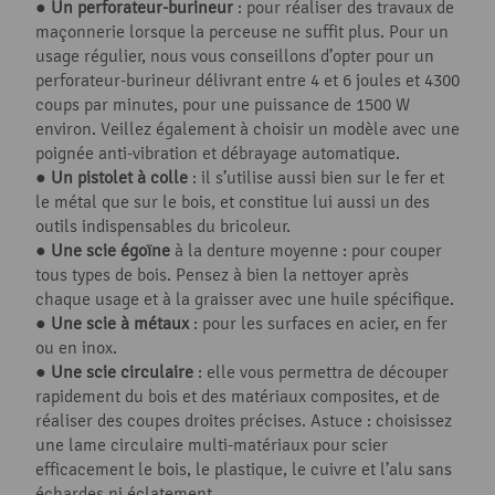
●
Un perforateur-burineur
: pour réaliser des travaux de
maçonnerie lorsque la perceuse ne suffit plus. Pour un
usage régulier, nous vous conseillons d’opter pour un
perforateur-burineur délivrant entre 4 et 6 joules et 4300
coups par minutes, pour une puissance de 1500 W
environ. Veillez également à choisir un modèle avec une
poignée anti-vibration et débrayage automatique.
●
Un pistolet à colle
: il s’utilise aussi bien sur le fer et
le métal que sur le bois, et constitue lui aussi un des
outils indispensables du bricoleur.
●
Une scie égoïne
à la denture moyenne : pour couper
tous types de bois. Pensez à bien la nettoyer après
chaque usage et à la graisser avec une huile spécifique.
●
Une scie à métaux
: pour les surfaces en acier, en fer
ou en inox.
●
Une scie circulaire
: elle vous permettra de découper
rapidement du bois et des matériaux composites, et de
réaliser des coupes droites précises. Astuce : choisissez
une lame circulaire multi-matériaux pour scier
efficacement le bois, le plastique, le cuivre et l’alu sans
échardes ni éclatement.