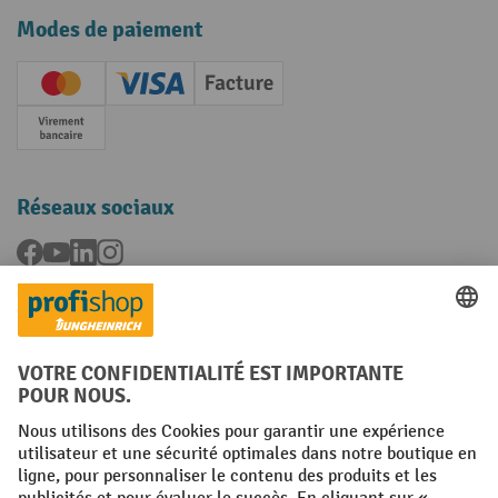
Modes de paiement
Creditcard (Master)
Creditcard (Visa)
Facture
Paiement anticipé
Réseaux sociaux
Facebook
YouTube
LinkedIn
Instagram
Langues
FR
NL
Conditions générales
Mentions légales