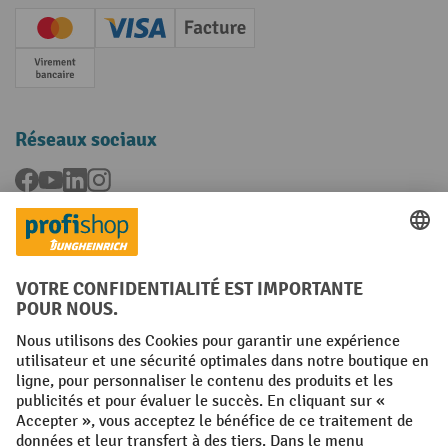
Creditcard (Master)
Creditcard (Visa)
Facture
Paiement anticipé
Réseaux sociaux
Facebook
YouTube
LinkedIn
Instagram
Langues
FR
NL
Conditions générales
Mentions légales
Protection des Données
Politique de cookies