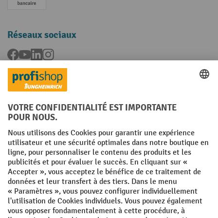
Paiement anticipé
Réseaux sociaux
Facebook
YouTube
LinkedIn
Instagram
Langues
FR
NL
Conditions générales
Mentions légales
Protection des Données
Politique de cookies
All prices excl. VAT plus
shipping costs
and possible delivery charges,
if not stated otherwise.