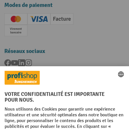
Modes de paiement
Creditcard (Master)
Creditcard (Visa)
Facture
Paiement anticipé
Réseaux sociaux
Facebook
YouTube
LinkedIn
Instagram
Langues
FR
NL
Conditions générales
Mentions légales