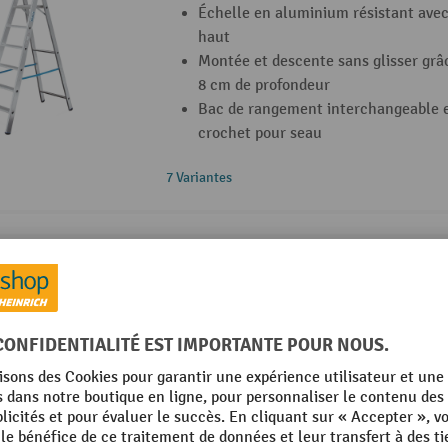
Échelle en aluminium résistant avec
haut
Montée et descente sans glisser gr
8 cm de profondeur
Bac de rangement interchangeable e
crochet pour seau
7 Variantes
Échelle double à barreaux KRAUSE® en b
deux côtés
Supporte jusqu'à 150 kg de poids
Des crochets de verrouillage garanti
toute sécurité de l'échelle double
Écologique grâce au bois non traité
8 Variantes