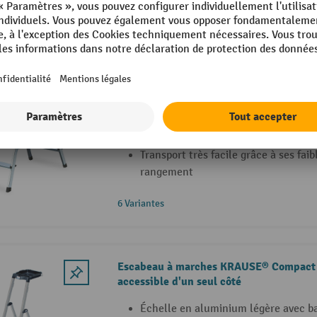
Échelle double à marches KRAUSE®, acc
côtés
L'accès des 2 côtés permet d'utilise
de manière flexible
Articulations en métal résistantes e
Transport très facile grâce à ses fai
rangement
6 Variantes
Escabeau à marches KRAUSE® Compact 
accessible d'un seul côté
Échelle en aluminium légère avec b