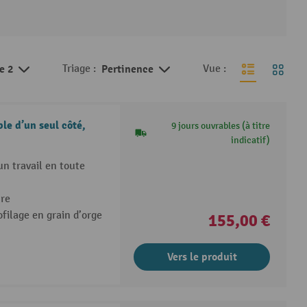
de 2
Triage :
Pertinence
Vue :
e d’un seul côté,
9 jours ouvrables (à titre
indicatif)
n travail en toute
ure
ofilage en grain d’orge
155,00 €
Vers le produit