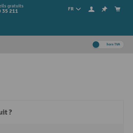
ils gratuits
FR
 35 211
hors TVA
it ?