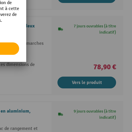
essible des deux
7 jours ouvrables (à titre
indicatif)
r l'escabeau à marches
t robustes
bles dimensions de
78,90 €
Vers le produit
en aluminium,
9 jours ouvrables (à titre
indicatif)
ac de rangement et