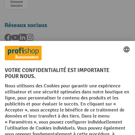
Paiement anticipé
Réseaux sociaux
Facebook
YouTube
LinkedIn
Instagram
Langues
FR
NL
Conditions générales
Mentions légales
Protection des Données
Politique de cookies
All prices excl. VAT plus
shipping costs
and possible delivery charges,
if not stated otherwise.