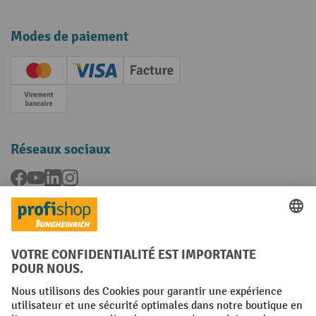
Modes de paiement
Creditcard (Master)
Creditcard (Visa)
Facture
Paiement anticipé
Réseaux sociaux
Facebook
YouTube
LinkedIn
Instagram
Langues
FR
NL