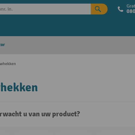
Grat
080
tor
whekken
hekken
rwacht u van uw product?