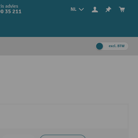
is advies
NL
0 35 211
excl. BTW