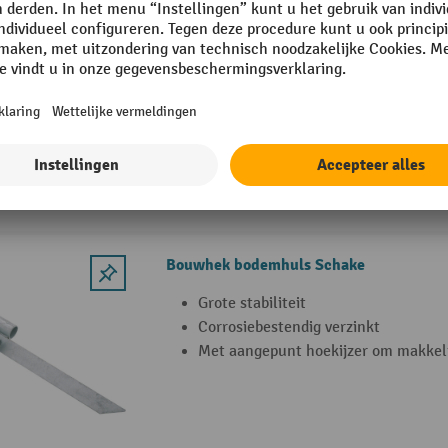
Makkelijk 2 bouwhekken met elkaar
Met 4 gaten voor een langdurige kei
Geen bouwhekvoeten nodig
Bouwhek bodemhuls Schake
Grote stabiliteit
Corrosiebestendig verzinkt
Met aangepunt hoekijzer om makkelij