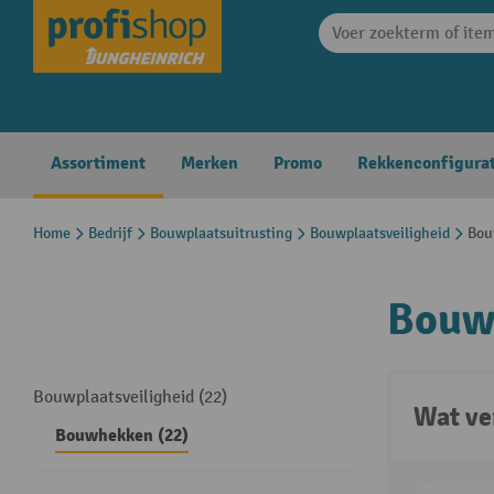
search
Skip to main navigation
Assortiment
Merken
Promo
Rekkenconfigura
Home
Bedrijf
Bouwplaatsuitrusting
Bouwplaatsveiligheid
Bou
Bouw
Bouwplaatsveiligheid (22)
Wat ve
Bouwhekken (22)