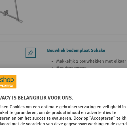
Bouwhek bodemplaat Schake
Makkelijk 2 bouwhekken met elkaar
Met draaggreep
Geen bouwhekvoeten nodig
Bouwhek bodemplaat Schake, vast