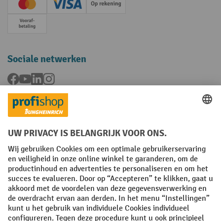
Creditcard (Master)
Creditcard (Visa)
Op rekening
Vooruitbetaling
Sociale netwerken
Facebook
YouTube
LinkedIn
Instagram
Talen
FR
NL
Algemene verkoopvoorwaarden
Copyright
Privacyverklaring
Privacy-instellingen