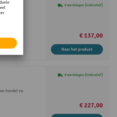
8 werkdagen (indicatief)
€ 137,00
Naar het product
8 werkdagen (indicatief)
een hendel en
€ 227,00