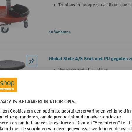
Traploos in hoogte verstelbaar door
10 Varianten
Global Stole A/S Kruk met PU gegoten z
Voorgevormde PU-zitting
Stalen voetkruis
Traploos in hoogte verstelbaar met 
10 Varianten