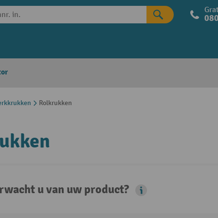
Grat
080
tor
rkkrukken
Rolkrukken
rukken
rwacht u van uw product?