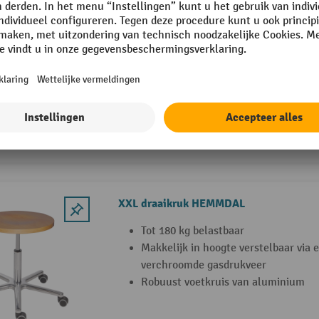
Ronde kruk HEMMDAL
Voet van sterke kunststof
Ergonomisch in hoogte verstelbaar
Met bedieningsring
2 Varianten
XXL draaikruk HEMMDAL
Tot 180 kg belastbaar
Makkelijk in hoogte verstelbaar via 
verchroomde gasdrukveer
Robuust voetkruis van aluminium