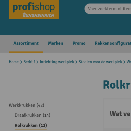
search
Skip to main navigation
Assortiment
Merken
Promo
Rekkenconfigura
Home
Bedrijf
Inrichting werkplek
Stoelen voor de werkplek
We
Rolk
Werkkrukken (42)
Wat ve
Draaikrukken (14)
Rolkrukken (11)