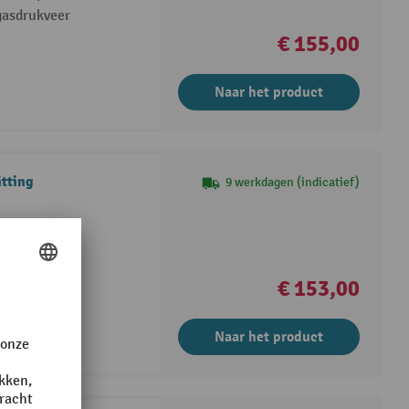
 gasdrukveer
€ 155,00
Naar het product
itting
9 werkdagen (indicatief)
gasdrukveer
€ 153,00
Naar het product