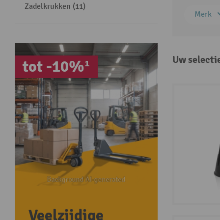
Zadelkrukken (11)
Merk
Uw selecti
tot -10%¹
Veelzijdige