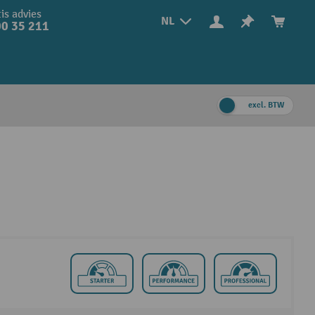
is advies
NL
0 35 211
excl. BTW