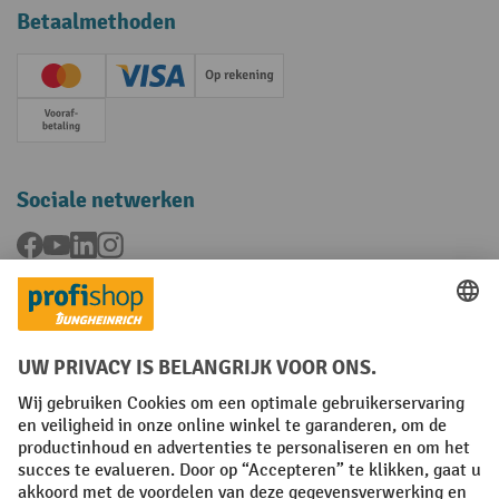
Betaalmethoden
Creditcard (Master)
Creditcard (Visa)
Op rekening
Vooruitbetaling
Sociale netwerken
Facebook
YouTube
LinkedIn
Instagram
Talen
FR
NL
Algemene verkoopvoorwaarden
Copyright