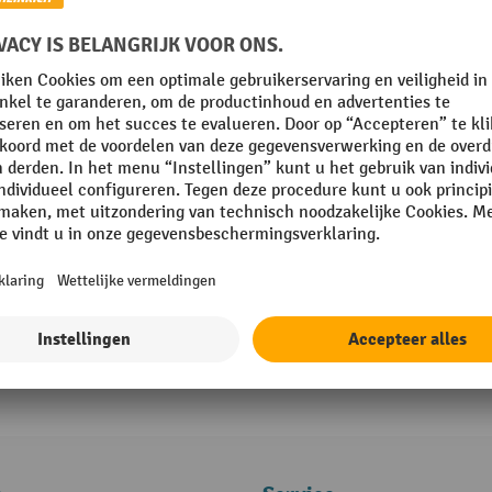
Elektrische transportstep Ameise® 1000
Krachtige draaistroommotor met 30
Reikwijdte tot 30 km per lading
Programmeerbare rijsnelheid tot 20