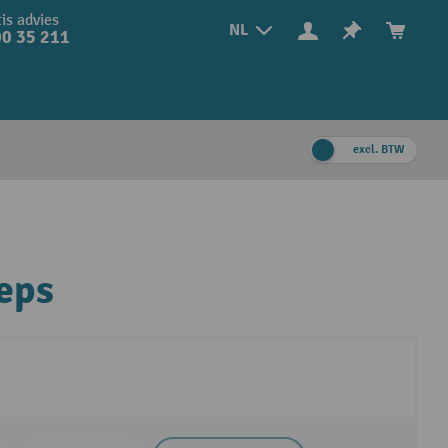
is advies
NL
0 35 211
excl. BTW
eps