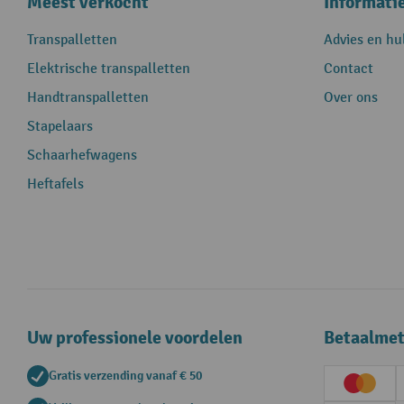
Meest verkocht
Informati
Transpalletten
Advies en hu
Elektrische transpalletten
Contact
Handtranspalletten
Over ons
Stapelaars
Schaarhefwagens
Heftafels
Uw professionele voordelen
Betaalme
Gratis verzending vanaf € 50
Creditc