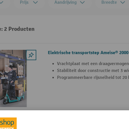
Prijs
Aandrijving
Breedte
e: 2 Producten
Elektrische transportstep Ameise® 2000
Vrachtplaat met een draagvermogen
Stabiliteit door constructie met 3 w
Programmeerbare rijsnelheid tot 20