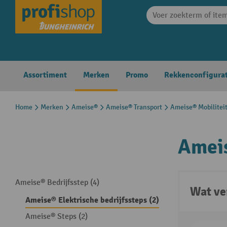
search
Skip to main navigation
Assortiment
Merken
Promo
Rekkenconfigura
Home
Merken
Ameise®
Ameise® Transport
Ameise® Mobiliteit 
Ameis
Ameise® Bedrijfsstep (4)
Wat ve
Ameise® Elektrische bedrijfssteps (2)
Ameise® Steps (2)