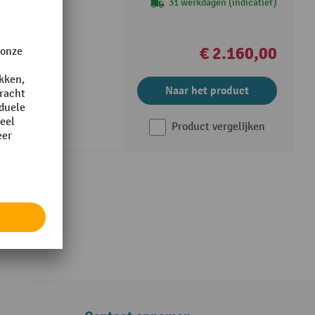
31 werkdagen (indicatief)
0 W
€ 2.160,00
 km/h
Naar het product
Product vergelijken