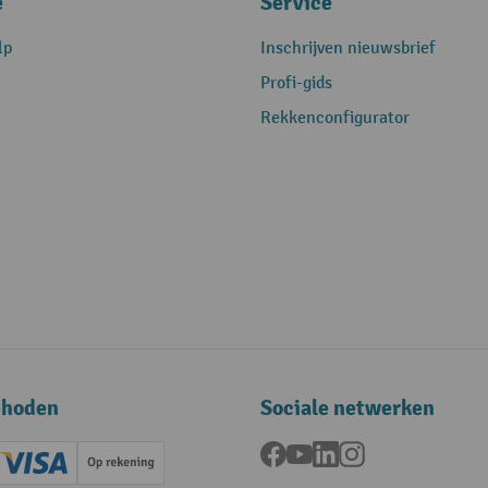
e
Service
lp
Inschrijven nieuwsbrief
Profi-gids
Rekkenconfigurator
thoden
Sociale netwerken
Facebook
YouTube
LinkedIn
Instagram
ard (Master)
Creditcard (Visa)
Op rekening