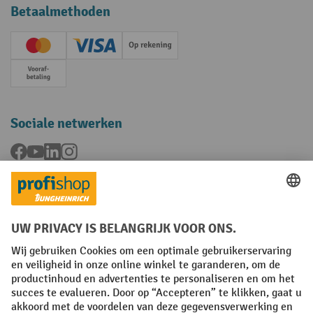
Betaalmethoden
Creditcard (Master)
Creditcard (Visa)
Op rekening
Vooruitbetaling
Sociale netwerken
Facebook
YouTube
LinkedIn
Instagram
Talen
FR
NL
Algemene verkoopvoorwaarden
Copyright