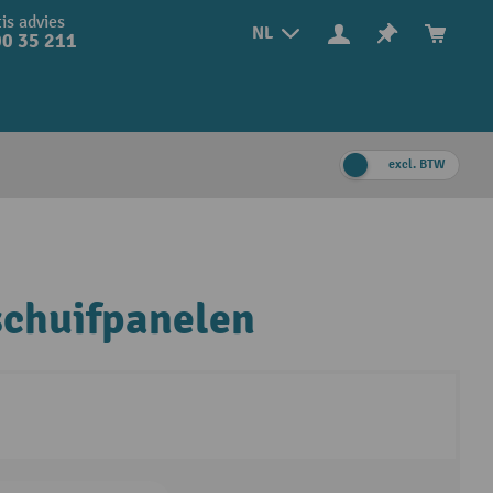
is advies
NL
0 35 211
excl. BTW
schuifpanelen