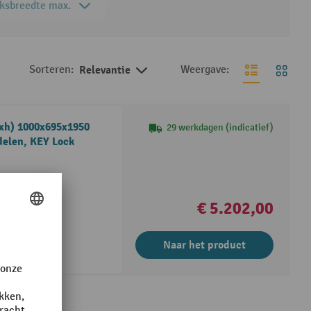
ksbreedte max.
Sorteren:
Relevantie
Weergave:
dxh) 1000x695x1950
29 werkdagen (indicatief)
delen, KEY Lock
aar garantie
€ 5.202,00
Naar het product