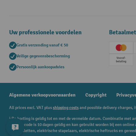
Uw professionele voordelen
Betaalme
Gratis verzending vanaf € 50
Creditc
Veilige gegevensbescherming
Vooruit
Persoonlijk aankoopadvies
Algemene verkoopvoorwaarden
Copyright
Privacyv
All prices excl. VAT plus
shipping costs
and possible delivery charges, i
¹ De korting is geldig tot en met de vermelde datum. Combinatie met an
kortingscode is 10 dagen geldig en kan gebruikt worden bij een onlin
transpalletten, elektrische stapelaars, elektrische heftrucks en geree