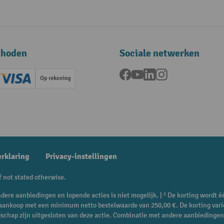
thoden
Sociale netwerken
Facebook
YouTube
LinkedIn
Instagram
ard (Master)
Creditcard (Visa)
Op rekening
betaling
erklaring
Privacy-instellingen
f not stated otherwise.
dere aanbiedingen en lopende acties is niet mogelijk. | ² De korting wordt é
e aankoop met een minimum netto bestelwaarde van 250,00 €. De korting vari
dschap zijn uitgesloten van deze actie. Combinatie met andere aanbiedingen 