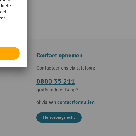
Contact opnemen
Contacteer ons via telefoon:
0800 35 211
gratis in heel België
contactformulier
of via een
.
Herroepingsrecht