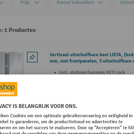
Prijs
Aantal ladevakken
Gebrui
e: 1 Producten
Verticaal uitschuifbare kast LISTA, (bx
mm, met frontpanelen, 3 uitschuifbare 
Incl. sluitmechanisme KEY Lock
Van hoogwaardig plaatstaal
Kwaliteit "Made in Europe" met 10 j
2 Varianten