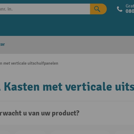
Grat
080
tor
n met verticale uitschuifpanelen
 Kasten met verticale uit
rwacht u van uw product?