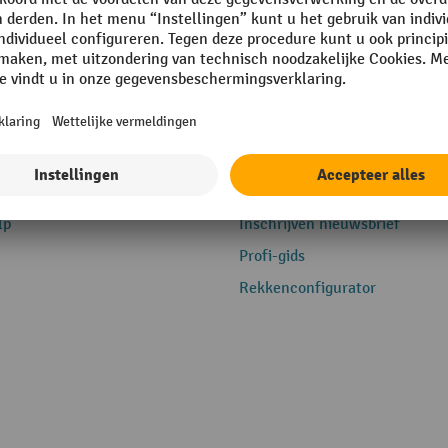
e
Service
lp
Inschrijven nieuwsbrief
Profi-gids
Rekkenconfigurator