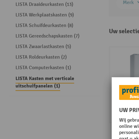
Merk
LISTA Draaideurkasten (13)
LISTA Werkplaatskasten (9)
LISTA Schuifdeurkasten (8)
Uw selecti
LISTA Gereedschapskasten (7)
LISTA Zwaarlastkasten (5)
LISTA Roldeurkasten (2)
LISTA Computerkasten (1)
LISTA Kasten met verticale
uitschuifpanelen (1)