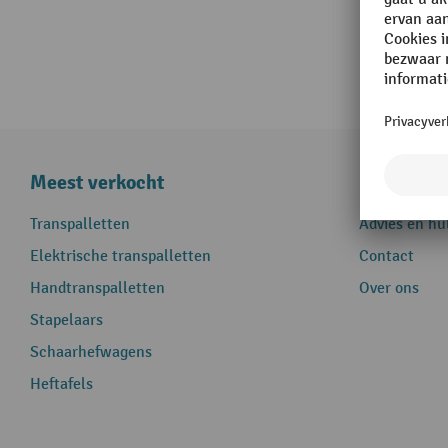
Meest verkocht
Informati
Transpalletten
Advies en hu
Elektrische transpalletten
Contact
Handtranspalletten
Over ons
Stapelaars
Schaarhefwagens
Heftafels