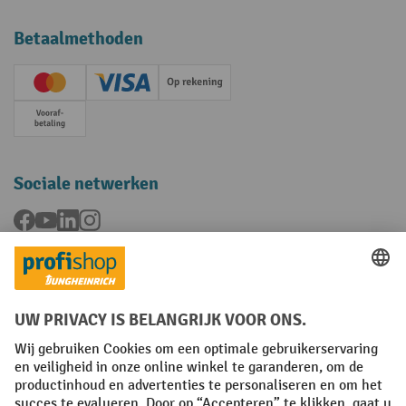
Betaalmethoden
Creditcard (Master)
Creditcard (Visa)
Op rekening
Vooruitbetaling
Sociale netwerken
Facebook
YouTube
LinkedIn
Instagram
Talen
FR
NL
Algemene verkoopvoorwaarden
Copyright