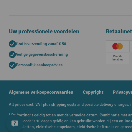
Uw professionele voordelen
Betaalme
Gratis verzending vanaf € 50
Creditc
Veilige gegevensbescherming
Vooruit
Persoonlijk aankoopadvies
Algemene verkoopvoorwaarden
Copyright
Privacyv
All prices excl. VAT plus
shipping costs
and possible delivery charges, i
¹ De korting is geldig tot en met de vermelde datum. Combinatie met an
kortingscode is 10 dagen geldig en kan gebruikt worden bij een onlin
transpalletten, elektrische stapelaars, elektrische heftrucks en geree