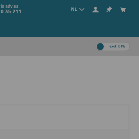
is advies
NL
0 35 211
excl. BTW