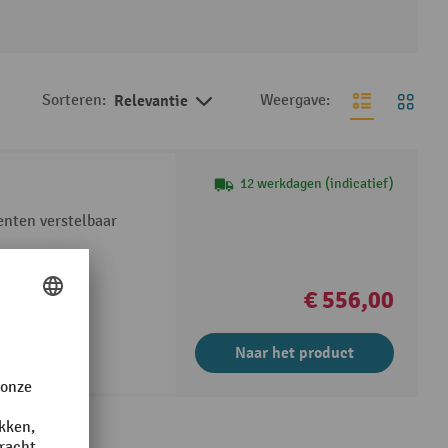
Sorteren:
Relevantie
Weergave:
12 werkdagen (indicatief)
nten verstelbaar
€ 556,00
Naar het product