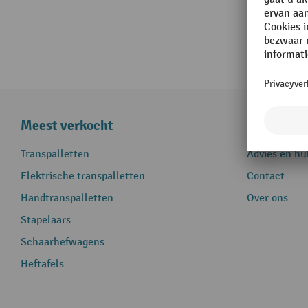
Meest verkocht
Informati
Transpalletten
Advies en hu
Elektrische transpalletten
Contact
Handtranspalletten
Over ons
Stapelaars
Schaarhefwagens
Heftafels