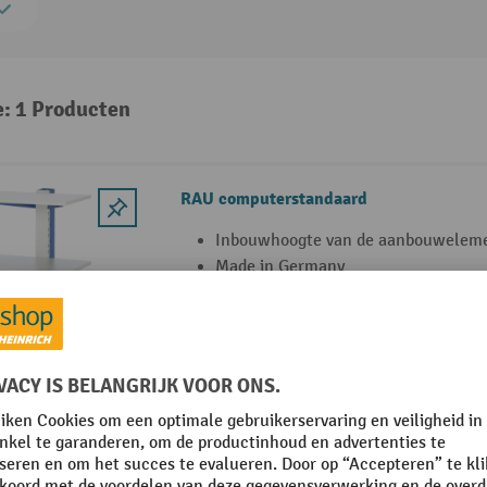
e: 1 Producten
RAU computerstandaard
Inbouwhoogte van de aanbouweleme
Made in Germany
5 jaar garantie
4 Varianten