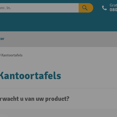
Grat
080
tor
 Kantoortafels
Kantoortafels
rwacht u van uw product?