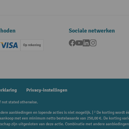
thoden
Sociale netwerken
Facebook
YouTube
LinkedIn
Instagram
ard (Master)
Creditcard (Visa)
Op rekening
betaling
erklaring
Privacy-instellingen
f not stated otherwise.
dere aanbiedingen en lopende acties is niet mogelijk. | ² De korting wordt é
e aankoop met een minimum netto bestelwaarde van 250,00 €. De korting vari
dschap zijn uitgesloten van deze actie. Combinatie met andere aanbiedingen 