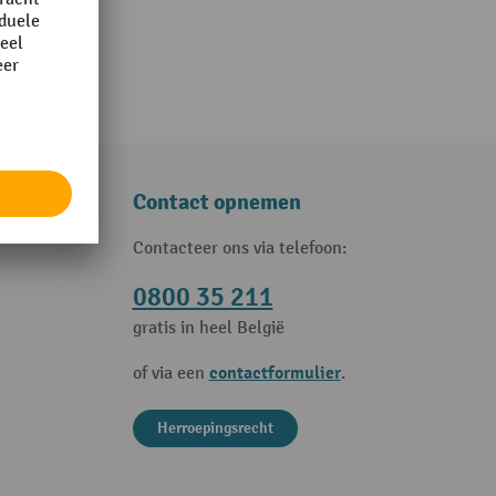
Contact opnemen
Contacteer ons via telefoon:
0800 35 211
gratis in heel België
contactformulier
of via een
.
Herroepingsrecht