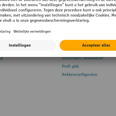
e
Service
lp
Inschrijven nieuwsbrief
Profi-gids
Rekkenconfigurator