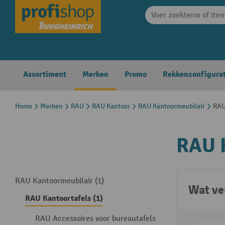
search
Skip to main navigation
Assortiment
Merken
Promo
Rekkenconfigura
Home
Merken
RAU
RAU Kantoor
RAU Kantoormeubilair
RAU
RAU 
RAU Kantoormeubilair (1)
Wat ve
RAU Kantoortafels (1)
RAU Accessoires voor bureautafels