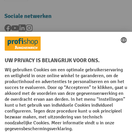
Sociale netwerken
Facebook
YouTube
LinkedIn
Instagram
Talen
FR
NL
Algemene verkoopvoorwaarden
Copyright
Privacyverklaring
Privacy-instellingen
All prices excl. VAT plus
shipping costs
and possible delivery charges,
if not stated otherwise.
¹ De korting is geldig tot en met de vermelde datum. Combinatie met