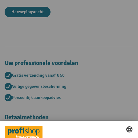
Herroepingsrecht
Uw professionele voordelen
Gratis verzending vanaf € 50
Veilige gegevensbescherming
Persoonlijk aankoopadvies
Betaalmethoden
Creditcard (Master)
Creditcard (Visa)
Op rekening