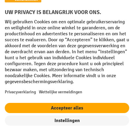
Vooruitbetaling
Sociale netwerken
Facebook
YouTube
LinkedIn
Instagram
Talen
FR
NL
Algemene verkoopvoorwaarden
Copyright
Privacyverklaring
Privacy-instellingen
filter
Sorteren op
All prices excl. VAT plus
shipping costs
and possible delivery charges,
if not stated otherwise.