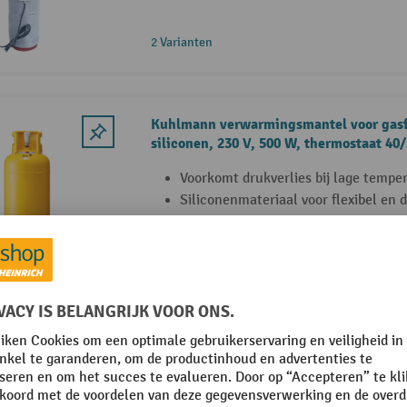
2 Varianten
Kuhlmann verwarmingsmantel voor gasfl
siliconen, 230 V, 500 W, thermostaat 40/
Voorkomt drukverlies bij lage tempe
Siliconenmateriaal voor flexibel en
Geïntegreerde temperatuurregelaar v
temperatuurbegrenzing.
Verwarmingsmantels voor gasflessen
Van gecoat nylonweefsel (polyamide)