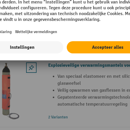
waterafstotend
Geschikt voor gasflessen met standa
230 mm, totale lengte ca.1.075 tot 
Met thermostaat: Regelbereik 0 °C t
Explosieveilige verwarmingsmantels voo
Van speciaal elastomeer en met sili
glasweefsel
Veilig opwarmen van gasflessen in ex
Gepatenteerde verwarmingstechnolog
automatische temperatuurregeling
2 Varianten