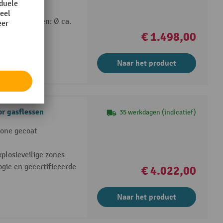
ardafmetingen: Ø ca.
1.630 mm
€ 1.498,00
ot +90 °C
Naar het product
r gasflessen
35 werkdagen (indicatief)
cone gecoat
plosieveilige zones
ie en gecertificeerde
€ 4.022,00
Naar het product