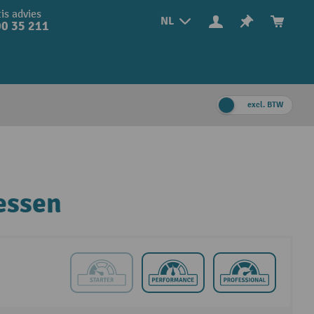
is advies
NL
0 35 211
excl. BTW
essen