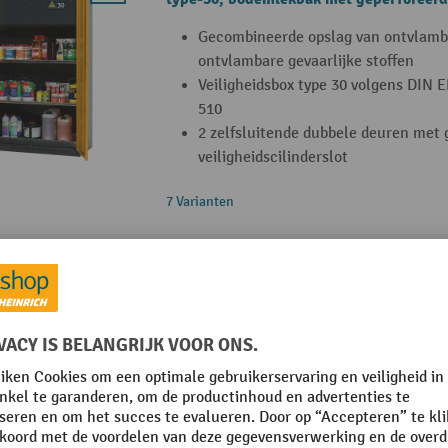
Gecombineerde opslag van ontvlamba
ontvlambare gevaarlijke stoffen
Veiligheidsbox type 30 volgens DIN 
510
2 zelfsluitende dubbele deuren met 
veiligheidscilinderslot
7 Varianten
asecos® chemicaliënkast CS-CLASSIC, m
legborden en PP-container
Voor niet-ontvlambare chemicaliën en
volgens TRGS 510
2 of 4 stevige uittrekbare legborden 
Inclusief robuuste lekbak van polyp