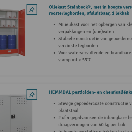
Oliekast Steinbock®, met in hoogte vers
roosterlegborden, afsluitbaar, 1 lekbak
Milieukast voor het opbergen van kle
verpakkingen en (olie)vaten
Stabiele constructie van gepoederco
verzinkte legborden
Voor watervervuilende en brandbare
vlampunt > 55°C
HEMMDAL pesticiden- en chemicaliënk
Stevige gepoedercoate constructie 
plaatstaal
2 of 4 gegalvaniseerde inhangbare 
draagvermogen van 40 kg per bak
In hoogte verstelbare bakken in sta