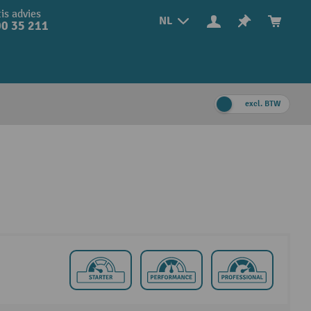
is advies
NL
0 35 211
excl. BTW