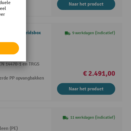
Naar het product
 met veiligheidsbox
9 werkdagen (indicatief)
lanken
re en niet-
 EN 14470-1 en TRGS
€ 2.491,00
eerde PP opvangbakken
Naar het product
11 werkdagen (indicatief)
leen (PE)