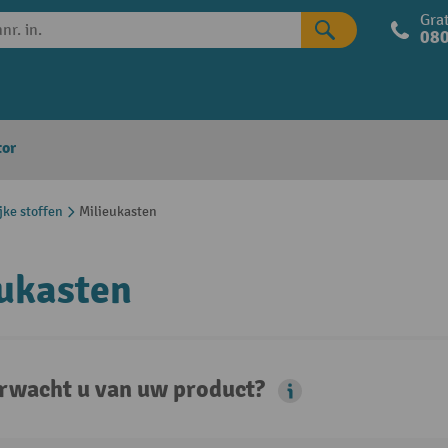
Grat
080
tor
jke stoffen
Milieukasten
ukasten
rwacht u van uw product?