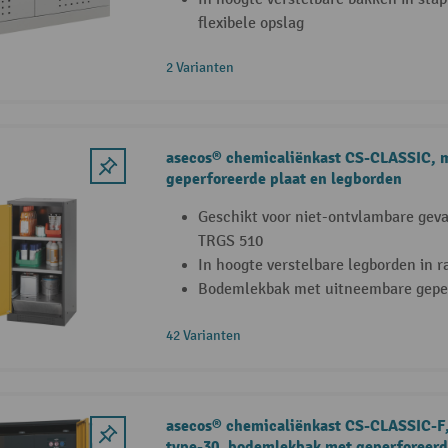
flexibele opslag
2 Varianten
asecos® chemicaliënkast CS-CLASSIC, 
geperforeerde plaat en legborden
Geschikt voor niet-ontvlambare gevaa
TRGS 510
In hoogte verstelbare legborden in 
Bodemlekbak met uitneembare geper
42 Varianten
asecos® chemicaliënkast CS-CLASSIC-F,
type-30, bodemlekbak met geperforeerd