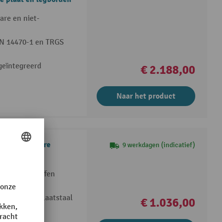
re en niet-
EN 14470-1 en TRGS
geïntegreerd
€ 2.188,00
Naar het product
et uittrekbare
9 werkdagen (indicatief)
 giftige stoffen
van geverfd plaatstaal
€ 1.036,00
ropyleen