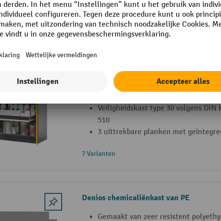
42 Varianten
asecos® chemicaliënkast CS-CLASSIC-F,
type 30, PP bak en 3 uitschuifbare legp
Gecombineerde opslag van ontvlamba
ontvlambare gevaarlijke stoffen
Veiligheidskast type 30 volgens DIN
510
3 uittrekbare planken met geïntegr
7 Varianten
Denios chemicaliënkast van PE
Gemaakt van zeer resistent polyethy