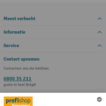
Meest verkocht
Informatie
Service
Contact opnemen
Contacteer ons via telefoon:
0800 35 211
gratis in heel België
contactformulier
of via een
.