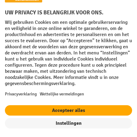
Herroepingsrecht
Uw professionele voordelen
Gratis verzending vanaf € 50
Veilige gegevensbescherming
Persoonlijk aankoopadvies
Betaalmethoden
Creditcard (Master)
Creditcard (Visa)
Op rekening
filter
Sorteren op
Vooruitbetaling